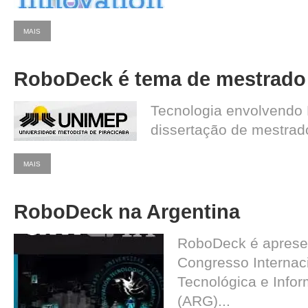
MAIS
RoboDeck é tema de mestrado
Tecnologia envolvendo
dissertação de mestrad
MAIS
RoboDeck na Argentina
RoboDeck é apresen
Congresso Internac
Tecnológica e Info
(ARG)...