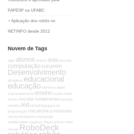
FAPESP na UFABC
Aplicação dos robôs no
NETINFO desde 2012
Nuvem de Tags
alunos
aula
algar
Arduino
bancada
computação
curumim
Desenvolvimento
educacional
disciplinas
educação
eletrônica digital
ensino
emprendedorismo
ensino médio
escolas
fundamental
técnico
iniciação
kid
científica
kid ball
linguagem de
mecatrônica
mestrado
programação
microcontroladores
monografia
multidisciplinar
negócios
Player
prêmio
redes
RoboDeck
neurais