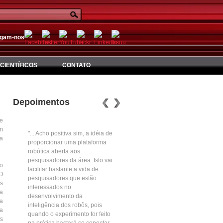
igam-nos
CIENTÍFICOS
CONTATO
Depoimentos
ue
em
"... Acho positiva sim, a idéia de
a
proporcionar uma plataforma
robótica aberta aos
pesquisadores da área. Isto vai
ao
facilitar bastante a vida de
O
pesquisadores que estão
es
interessados no
da
desenvolvimento da
ma
inteligência dos robôs, pois
 a
quando o experimento for feito
os