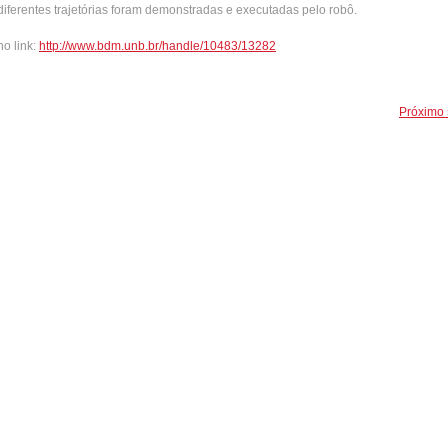
ferentes trajetórias foram demonstradas e executadas pelo robô.
o link:
http://www.bdm.unb.br/handle/10483/13282
Próximo 