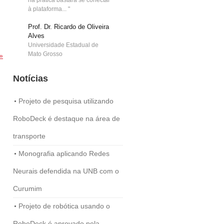
na prática bastará se conectar
à plataforma... "
Prof. Dr. Ricardo de Oliveira
Alves
Universidade Estadual de
Mato Grosso
»
Notícias
Projeto de pesquisa utilizando
RoboDeck é destaque na área de
transporte
Monografia aplicando Redes
Neurais defendida na UNB com o
Curumim
Projeto de robótica usando o
RoboDeck é aprovado pela