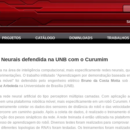
S
PROJETOS
CATÁLOGO
DOWNLOADS
TRABALHOS 
s Neurais defendida na UNB com o Curumim
a na área de inteligência computacional, mais especificamente redes neurais, q
perimentações. O trabalho intitulado “Aprendizagem por demonstração baseada 
ica móvel” foi defendido pelo engenheiro elétrico
Bruno da Costa Motta
sob 
ñoz Arboleda
na Universidade de Brasília (UNB).
 rede neural artificial do tipo perceptron múltiplas camadas. Com aplicação 
em uma plataforma robótica móvel, mais especificamente em um robô Curumim. 
eiramente coletar os dados dos sensores de distância do robô e das velocidad
rcorre um caminho guiado. Após a coleta de dados, é realizado o treinamento 
tenção dos pesos sinápticos da rede. A rede treinada é então utilizada na platafor
sso de aprendizagem do robô. Diversos testes foram realizados para comprovar
 diferentes topologias de RNA’s foram testadas. Os treinamentos foram realizad