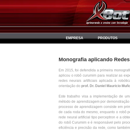
EMPRESA
PRODUTOS
Monografia aplicando Rede
Em 2015, foi defendida a primeira monografi
aplicou o robô curumim para realizar as ex
redes neurais artificiais aplicada à robót
orientação do
prof. Dr. Daniel Mauricio Mu
Este trabalho visa a implementação de uma
método de aprendizagem por demonstração 
processo de aprendizagem consiste em prim
de cada roda do mesmo, enquanto o robô pe
rede neural artificial tipo perceptron e a ob
do robô Curumim e é responsável pelo proce
eficiência e precisão da rede, como também