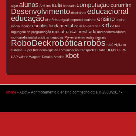
alunos
computação
aula
curumim
algar
Arduino
bancada
educacional
Desenvolvimento
disciplinas
educação
ensino
eletrônica digital
emprendedorismo
ensino
kid
escolas
fundamental
médio técnico
iniciação científica
kid ball
mecatrônica
mestrado
linguagem de programação
microcontroladores
monografia
multidisciplinar
negócios
Player
prêmio
redes neurais
robôs
RoboDeck
robótica
gunda-feira, julho 01
terça-feira, abril 16
sexta-feira, março 29
robô vigilante
sistema
Super Kid
tecnologia de comunicação
transportes
ufabc
UFMS
UFRN
sde o começo do ano, a
A Câmara Municipal de
Uma empresa de São
xbot
ot tem investido no
São Carlos, no dia 10 de
Carlos, a XBot, está entre
USP
valerio
Wagner Tanaka Botelho
partamento de
abril de 2013, em sessão
as finalistas da etapa
ucação tecnológica com
ordinária...
nacional do Prêmio...
o...
online
• XBot – Aprimoramento o ensino com tecnologia © 2008/2017 •