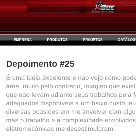
EMPRESA
PRODUTOS
PROJETOS
CATÁLOG
Depoimento #25
É uma idéia excelente e não vejo como poder
área, muito pelo contrário, imagino que exi
que não levam adiante seus trabalhos pela 
adequados disponíveis a um baixo custo, eu
diversas ocasiões em me envolver com algum
mas o trabalho e a complexidade envolvido
eletromecânicas me desestimularam.