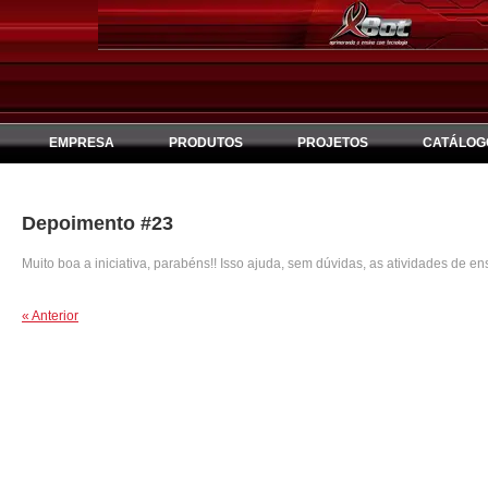
EMPRESA
PRODUTOS
PROJETOS
CATÁLOG
Depoimento #23
Muito boa a iniciativa, parabéns!! Isso ajuda, sem dúvidas, as atividades de en
« Anterior