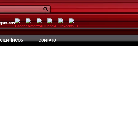
igam-nos
CIENTÍFICOS
CONTATO